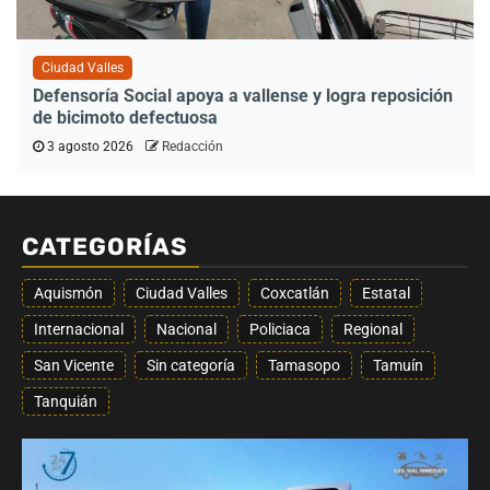
Ciudad Valles
Defensoría Social apoya a vallense y logra reposición
de bicimoto defectuosa
3 agosto 2026
Redacción
CATEGORÍAS
Aquismón
Ciudad Valles
Coxcatlán
Estatal
Internacional
Nacional
Policiaca
Regional
San Vicente
Sin categoría
Tamasopo
Tamuín
Tanquián