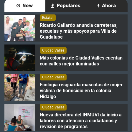
Ecología resguarda mascotas de mujer
New
Populares
Ahora
víctima de homicidio en la colonia Hidalgo
Estatal
Ciudad Valles
Ricardo Gallardo anuncia carreteras,
escuelas y más apoyos para Villa de
Nueva directora del INMUVI da inicio a
Guadalupe
labores con atención a ciudadanos y
revisión de programas
Ciudad Valles
Ciudad Valles
Más colonias de Ciudad Valles cuentan
con calles mejor iluminadas
Cuatro personas han solicitado
información para realizar cambio de
Ciudad Valles
identidad en Ciudad Valles
Ecología resguarda mascotas de mujer
Ciudad Valles
víctima de homicidio en la colonia
Hidalgo
Ciudad Valles
Nueva directora del INMUVI da inicio a
labores con atención a ciudadanos y
revisión de programas