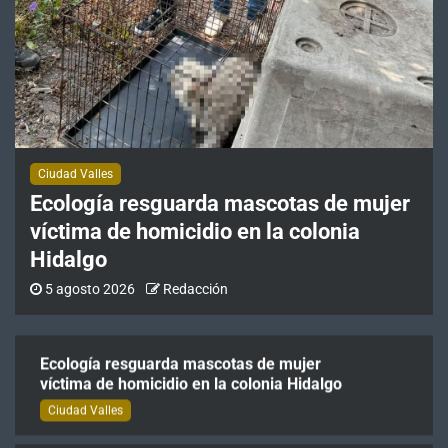
Cuatro personas han solicitado
información para realizar cambio de
identidad en Ciudad Valles
Ciudad Valles
Ricardo Gallardo anuncia carreteras,
escuelas y más apoyos para Villa de
Guadalupe
Ciudad Valles
Ecología resguarda mascotas de mujer
Estatal
víctima de homicidio en la colonia
Más colonias de Ciudad Valles cuentan
Hidalgo
con calles mejor iluminadas
5 agosto 2026
Redacción
Ciudad Valles
Ecología resguarda mascotas de mujer
víctima de homicidio en la colonia Hidalgo
Ciudad Valles