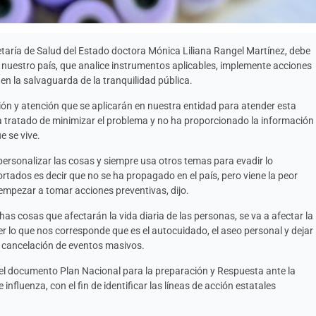
cretaría de Salud del Estado doctora Mónica Liliana Rangel Martínez, debe
 nuestro país, que analice instrumentos aplicables, implemente acciones
en la salvaguarda de la tranquilidad pública.
ón y atención que se aplicarán en nuestra entidad para atender esta
 tratado de minimizar el problema y no ha proporcionado la información
e se vive.
ersonalizar las cosas y siempre usa otros temas para evadir lo
rtados es decir que no se ha propagado en el país, pero viene la peor
empezar a tomar acciones preventivas, dijo.
as cosas que afectarán la vida diaria de las personas, se va a afectar la
 lo que nos corresponde que es el autocuidado, el aseo personal y dejar
 cancelación de eventos masivos.
 el documento Plan Nacional para la preparación y Respuesta ante la
influenza, con el fin de identificar las líneas de acción estatales