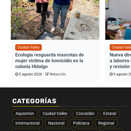
Ciudad Valles
Ciudad Vall
Ecología resguarda mascotas de
Nueva dir
mujer víctima de homicidio en la
a labores
colonia Hidalgo
y revisió
5 agosto 2026
Redacción
5 agosto 
CATEGORÍAS
Aquismón
Ciudad Valles
Coxcatlán
Estatal
Internacional
Nacional
Policiaca
Regional