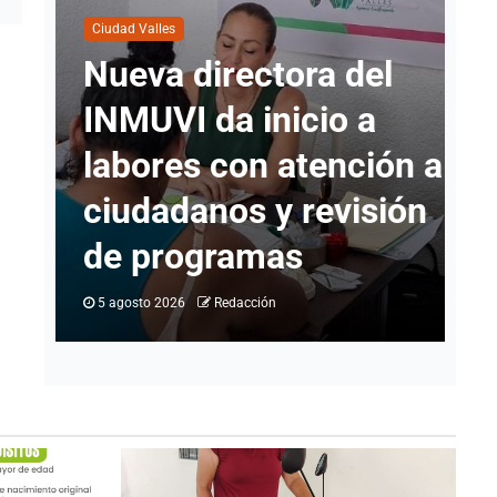
Ciudad Valles
Ci
Nueva directora del
C
INMUVI da inicio a
s
labores con atención a
p
io
ciudadanos y revisión
d
go
de programas
C
5 agosto 2026
Redacción
4