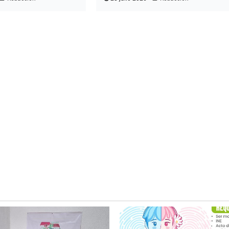
Ciudad Valles
s alcanza
Ecología resguarda
pación
mascotas de mujer
ierre de
víctima de homicid
en la colonia Hidal
5 agosto 2026
Redacción