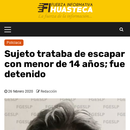
Saltar
al
contenido
Menú
principal
Policiaca
Sujeto trataba de escapar
con menor de 14 años; fue
detenido
26 febrero 2020
Redacción