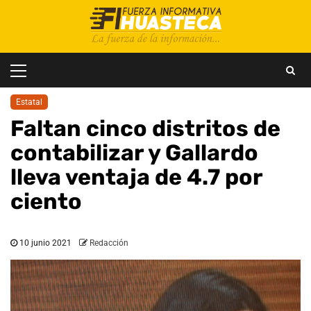
Saltar
al
contenido
Menú
principal
Estatal
Faltan cinco distritos de
contabilizar y Gallardo
lleva ventaja de 4.7 por
ciento
10 junio 2021
Redacción