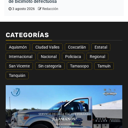
de bicimoto defectuosa
3 agosto 2026
Redacción
CATEGORÍAS
Aquismón
Ciudad Valles
Coxcatlán
Estatal
Internacional
Nacional
Policiaca
Regional
San Vicente
Sin categoría
Tamasopo
Tamuín
Tanquián