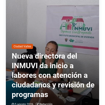
Ciudad Valles
Cuatro personas han
solicitado información
para realizar cambio de
e
identidad en Ciudad
Valles
4 agosto 2026
Redacción