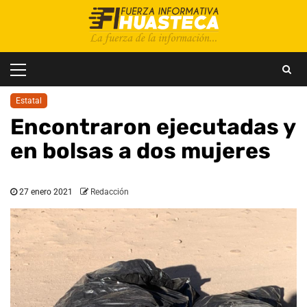
Saltar
al
contenido
Menú
principal
Estatal
Encontraron ejecutadas y
en bolsas a dos mujeres
27 enero 2021
Redacción