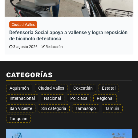
Ciudad Valles
Defensoría Social apoya a vallense y logra reposición
de bicimoto defectuosa
3 agosto 2026
Redacción
CATEGORÍAS
Aquismón
Ciudad Valles
Coxcatlán
Estatal
Internacional
Nacional
Policiaca
Regional
San Vicente
Sin categoría
Tamasopo
Tamuín
Tanquián