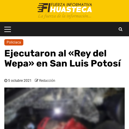
Saltar
al
contenido
Menú
principal
Policiaca
Ejecutaron al «Rey del
Wepa» en San Luis Potosí
5 octubre 2021
Redacción