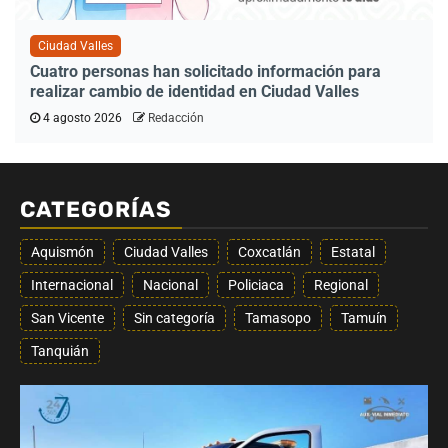
Ciudad Valles
Cuatro personas han solicitado información para
realizar cambio de identidad en Ciudad Valles
4 agosto 2026
Redacción
CATEGORÍAS
Aquismón
Ciudad Valles
Coxcatlán
Estatal
Internacional
Nacional
Policiaca
Regional
San Vicente
Sin categoría
Tamasopo
Tamuín
Tanquián