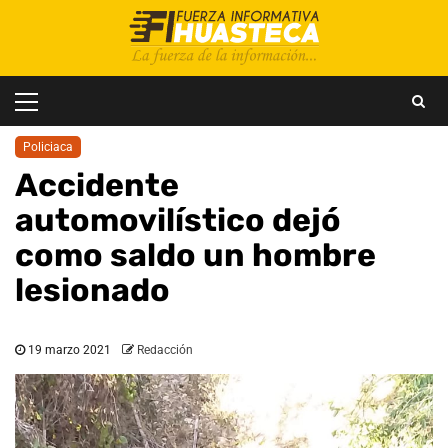
Saltar
al
contenido
Menú
principal
Policiaca
Accidente
automovilístico dejó
como saldo un hombre
lesionado
19 marzo 2021
Redacción