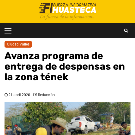
Saltar
al
contenido
Menú
principal
Ciudad Valles
Avanza programa de
entrega de despensas en
la zona tének
21 abril 2020
Redacción