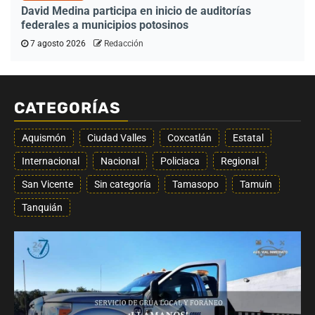
David Medina participa en inicio de auditorías
federales a municipios potosinos
7 agosto 2026
Redacción
CATEGORÍAS
Aquismón
Ciudad Valles
Coxcatlán
Estatal
Internacional
Nacional
Policiaca
Regional
San Vicente
Sin categoría
Tamasopo
Tamuín
Tanquián