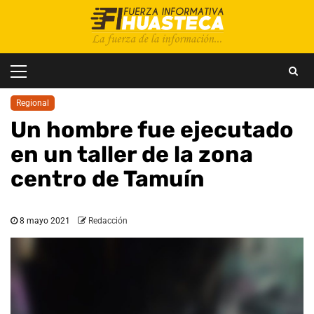
Saltar
al
contenido
Menú
principal
Regional
Un hombre fue ejecutado
en un taller de la zona
centro de Tamuín
8 mayo 2021
Redacción