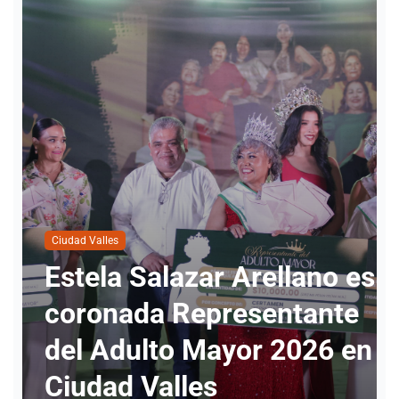
es
Policiaca
e
Ataque a balazos en
en
Tamuín deja un joven
muerto; tenía 20 años