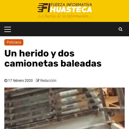
Saltar
al
contenido
Menú
principal
Policiaca
Un herido y dos
camionetas baleadas
17 febrero 2020
Redacción