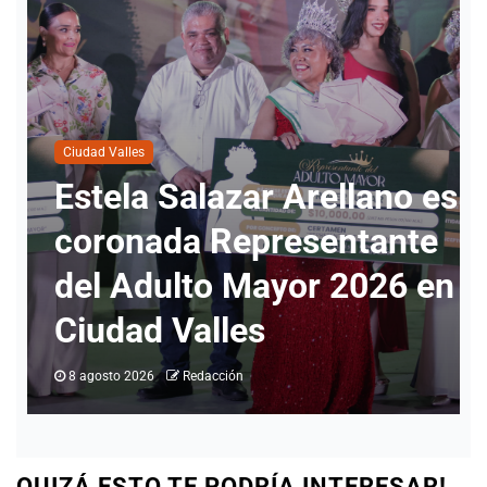
es
Policiaca
e
Ataque a balazos en
en
Tamuín deja un joven
muerto; tenía 20 años
8 agosto 2026
Redacción
QUIZÁ ESTO TE PODRÍA INTERESAR!