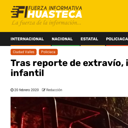
Saltar
al
contenido
INTERNACIONAL
NACIONAL
ESTATAL
POLICIACA
Ciudad Valles
Policiaca
Tras reporte de extravío,
infantil
20 febrero 2020
Redacción