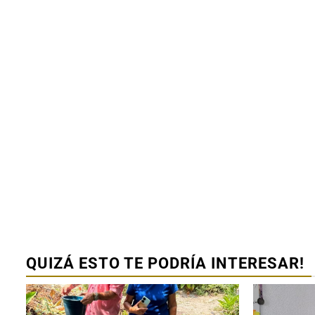
Ciudad Valles
Ciudad Valle
80 % de ocu
hotelera al c
julio
1 agosto 2026
Redacción
QUIZÁ ESTO TE PODRÍA INTERESAR!