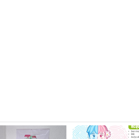
Ciudad Valles
s alcanza
Ecología resguarda
pación
mascotas de mujer
ierre de
víctima de homicid
en la colonia Hidal
5 agosto 2026
Redacción