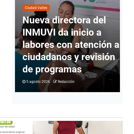
Ciudad Valles
Ci
Nueva directora del
C
INMUVI da inicio a
s
labores con atención a
p
io
ciudadanos y revisión
d
go
de programas
C
5 agosto 2026
Redacción
4