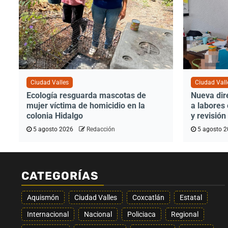
Ciudad Valles
Ciudad Vall
Ecología resguarda mascotas de
Nueva dir
mujer víctima de homicidio en la
a labores
colonia Hidalgo
y revisió
5 agosto 2026
Redacción
5 agosto 
CATEGORÍAS
Aquismón
Ciudad Valles
Coxcatlán
Estatal
Internacional
Nacional
Policiaca
Regional