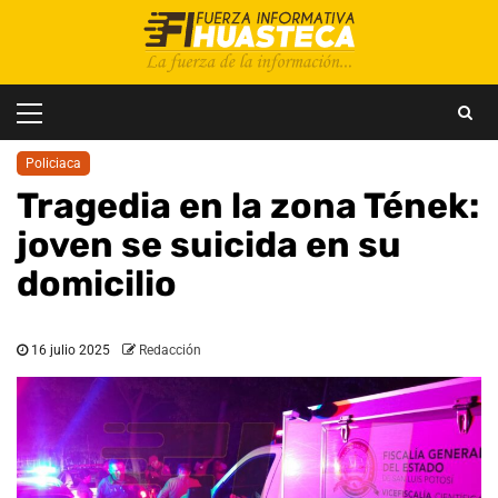
Saltar
al
contenido
Menú
principal
Policiaca
Tragedia en la zona Tének:
joven se suicida en su
domicilio
16 julio 2025
Redacción