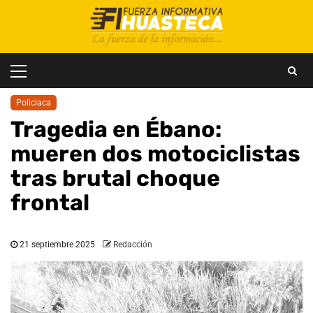
Saltar
al
contenido
Menú
principal
Policiaca
Tragedia en Ébano:
mueren dos motociclistas
tras brutal choque
frontal
21 septiembre 2025
Redacción