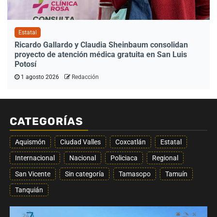
Estatal
Ricardo Gallardo y Claudia Sheinbaum consolidan
proyecto de atención médica gratuita en San Luis
Potosí
1 agosto 2026
Redacción
CATEGORÍAS
Aquismón
Ciudad Valles
Coxcatlán
Estatal
Internacional
Nacional
Policiaca
Regional
San Vicente
Sin categoría
Tamasopo
Tamuín
Tanquián