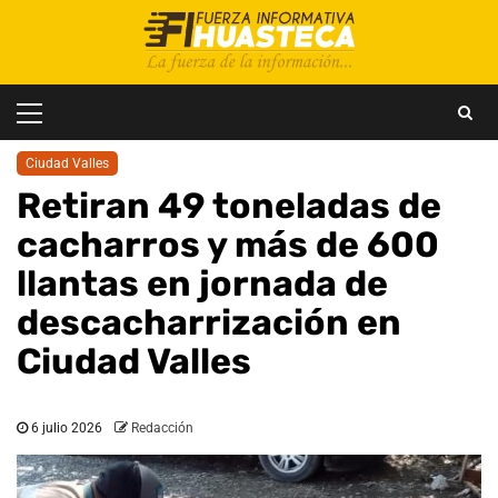
Saltar
al
contenido
Menú
principal
Ciudad Valles
Retiran 49 toneladas de
cacharros y más de 600
llantas en jornada de
descacharrización en
Ciudad Valles
6 julio 2026
Redacción