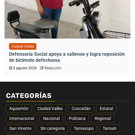
Ciudad Valles
Defensoría Social apoya a vallense y logra reposición
de bicimoto defectuosa
3 agosto 2026
Redacción
CATEGORÍAS
Aquismón
Ciudad Valles
Coxcatlán
Estatal
Internacional
Nacional
Policiaca
Regional
San Vicente
Sin categoría
Tamasopo
Tamuín