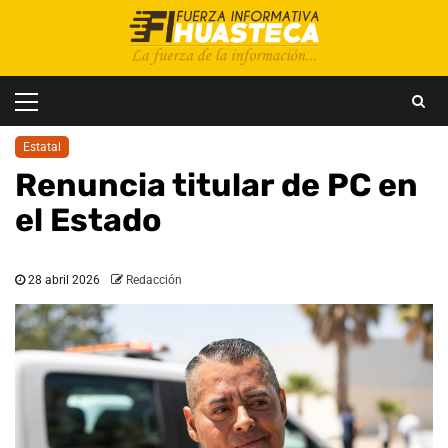
Saltar
al
contenido
Menú
principal
Estatal
Renuncia titular de PC en
el Estado
28 abril 2026
Redacción