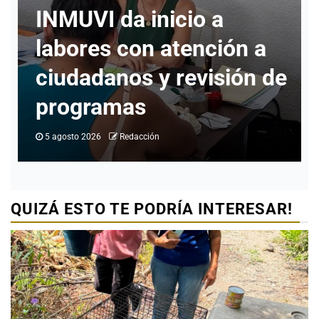
 a
solicitado informaci
ción a
para realizar cambio
isión de
identidad en Ciudad
Valles
4 agosto 2026
Redacción
QUIZÁ ESTO TE PODRÍA INTERESAR!