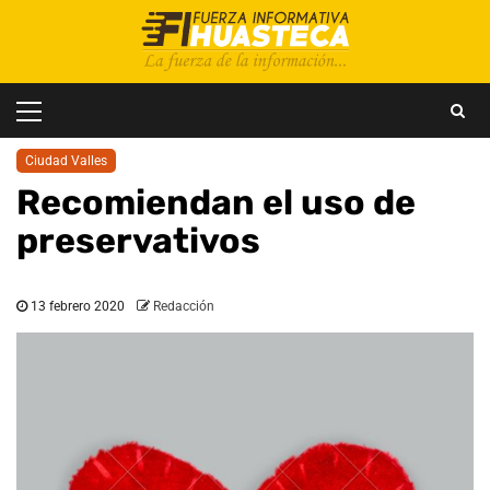
Saltar
al
contenido
Menú
principal
Ciudad Valles
Recomiendan el uso de
preservativos
13 febrero 2020
Redacción