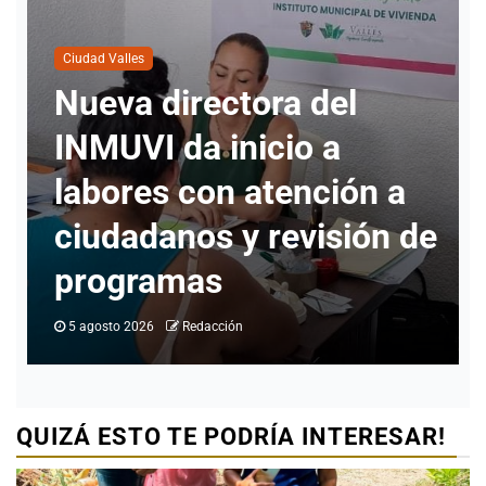
Ciudad Valles
l
Cuatro personas han
solicitado informació
ón a
para realizar cambio 
ión de
identidad en Ciudad
Valles
4 agosto 2026
Redacción
QUIZÁ ESTO TE PODRÍA INTERESAR!