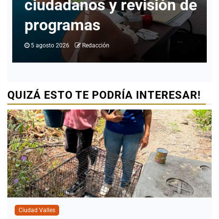
s y revisión de
identidad en
as
Valles
dacción
4 agosto 2026
Redacción
QUIZÁ ESTO TE PODRÍA INTERESAR!
Ciudad Valles