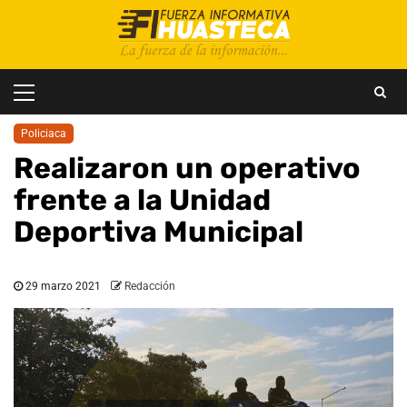
Saltar
al
contenido
Menú
principal
Policiaca
Realizaron un operativo
frente a la Unidad
Deportiva Municipal
29 marzo 2021
Redacción