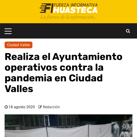
Saltar
al
contenido
Menú
principal
Ciudad Valles
Realiza el Ayuntamiento
operativos contra la
pandemia en Ciudad
Valles
18 agosto 2020
Redacción