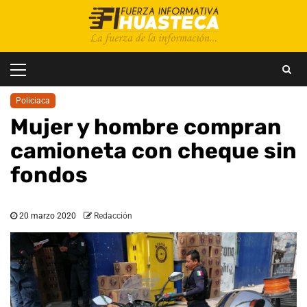
Saltar
al
contenido
Menú
principal
Policiaca
Mujer y hombre compran
camioneta con cheque sin
fondos
20 marzo 2020
Redacción