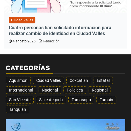
Ciudad Valles
Cuatro personas han solicitado información para
realizar cambio de identidad en Ciudad Valles
4 agosto 2026
Redacción
CATEGORÍAS
Aquismón
Ciudad Valles
Coxcatlán
Estatal
Internacional
Nacional
Policiaca
Regional
San Vicente
Sin categoría
Tamasopo
Tamuín
Tanquián