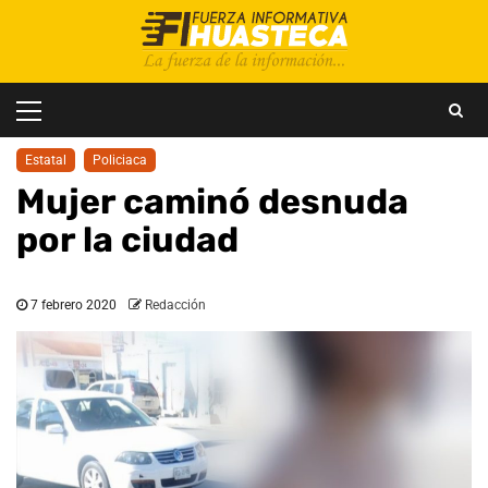
Saltar
al
contenido
Menú
principal
Estatal
Policiaca
Mujer caminó desnuda
por la ciudad
7 febrero 2020
Redacción