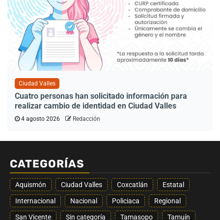
Ciudad Valles
Cuatro personas han solicitado información para
realizar cambio de identidad en Ciudad Valles
4 agosto 2026
Redacción
CATEGORÍAS
Aquismón
Ciudad Valles
Coxcatlán
Estatal
Internacional
Nacional
Policiaca
Regional
San Vicente
Sin categoría
Tamasopo
Tamuín