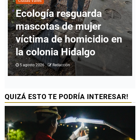
Nueva direct
 resguarda
INMUVI da in
 de mujer
labores con 
e homicidio en
ciudadanos y
a Hidalgo
programas
dacción
5 agosto 2026
Redacción
QUIZÁ ESTO TE PODRÍA INTERESAR!