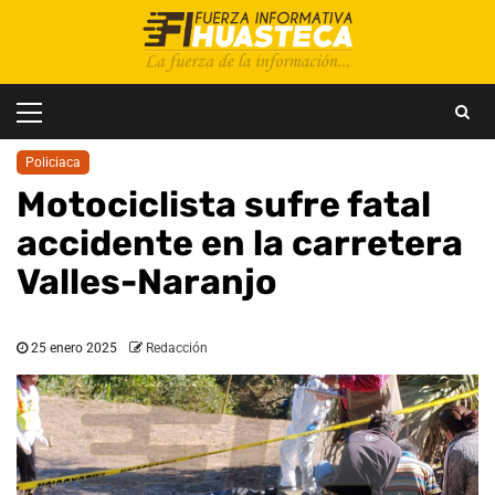
Saltar
al
contenido
Menú
principal
Policiaca
Motociclista sufre fatal
accidente en la carretera
Valles-Naranjo
25 enero 2025
Redacción