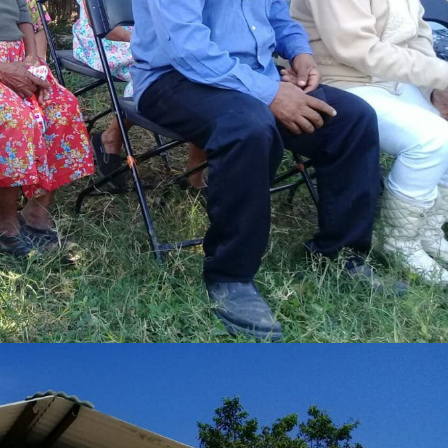
Ciudad Valles
Nueva directora de
sguarda
INMUVI da inicio a
 mujer
labores con atenci
omicidio
ciudadanos y revis
a Hidalgo
de programas
5 agosto 2026
Redacción