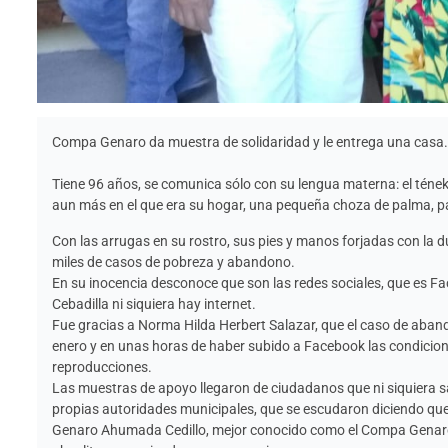
Compa Genaro da muestra de solidaridad y le entrega una casa.
Tiene 96 años, se comunica sólo con su lengua materna: el tének
aun más en el que era su hogar, una pequeña choza de palma, palo
Con las arrugas en su rostro, sus pies y manos forjadas con la d
miles de casos de pobreza y abandono.
En su inocencia desconoce que son las redes sociales, que es F
Cebadilla ni siquiera hay internet.
Fue gracias a Norma Hilda Herbert Salazar, que el caso de aband
enero y en unas horas de haber subido a Facebook las condicione
reproducciones.
Las muestras de apoyo llegaron de ciudadanos que ni siquiera 
propias autoridades municipales, que se escudaron diciendo qu
Genaro Ahumada Cedillo, mejor conocido como el Compa Genaro,