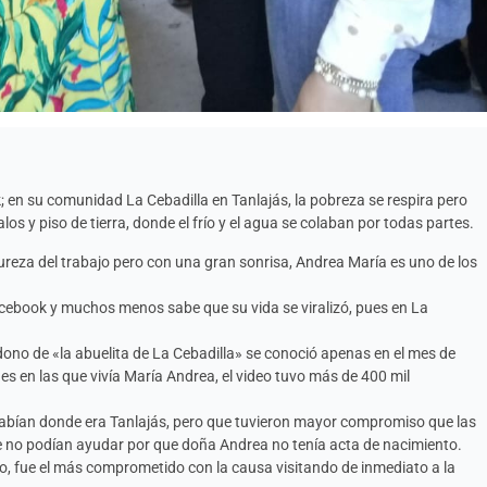
; en su comunidad La Cebadilla en Tanlajás, la pobreza se respira pero
s y piso de tierra, donde el frío y el agua se colaban por todas partes.
ureza del trabajo pero con una gran sonrisa, Andrea María es uno de los
acebook y muchos menos sabe que su vida se viralizó, pues en La
ono de «la abuelita de La Cebadilla» se conoció apenas en el mes de
s en las que vivía María Andrea, el video tuvo más de 400 mil
sabían donde era Tanlajás, pero que tuvieron mayor compromiso que las
e no podían ayudar por que doña Andrea no tenía acta de nacimiento.
 fue el más comprometido con la causa visitando de inmediato a la