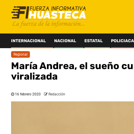
Saltar
al
contenido
INTERNACIONAL
NACIONAL
ESTATAL
POLICIACA
Regional
María Andrea, el sueño cu
viralizada
16 febrero 2020
Redacción