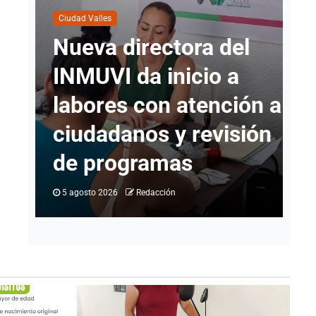
Ciudad Valles
Ci
Nueva directora del
C
INMUVI da inicio a
s
labores con atención a
p
io
ciudadanos y revisión
d
go
de programas
C
5 agosto 2026
Redacción
4