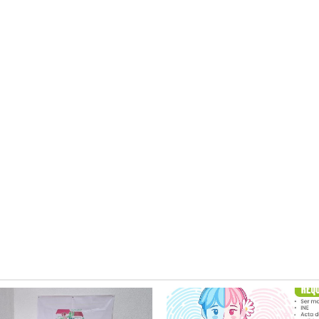
Ciudad Valles
s alcanza
Ecología resguarda
pación
mascotas de mujer
ierre de
víctima de homicid
en la colonia Hidal
5 agosto 2026
Redacción