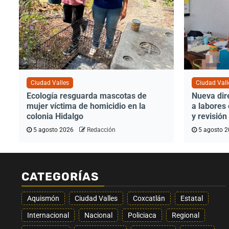
Ciudad Valles
Ciudad Vall
Ecología resguarda mascotas de
Nueva dir
mujer víctima de homicidio en la
a labores
colonia Hidalgo
y revisió
5 agosto 2026
Redacción
5 agosto 
CATEGORÍAS
Aquismón
Ciudad Valles
Coxcatlán
Estatal
Internacional
Nacional
Policiaca
Regional