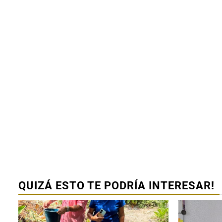
Ciudad Valles
Ciudad Valle
80 % de ocu
hotelera al c
julio
1 agosto 2026
Redacción
QUIZÁ ESTO TE PODRÍA INTERESAR!