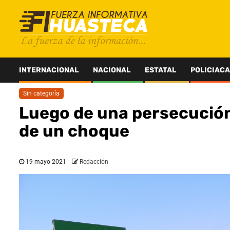
Saltar
al
contenido
INTERNACIONAL
NACIONAL
ESTATAL
POLICIACA
Sin categoría
Luego de una persecución
de un choque
19 mayo 2021
Redacción