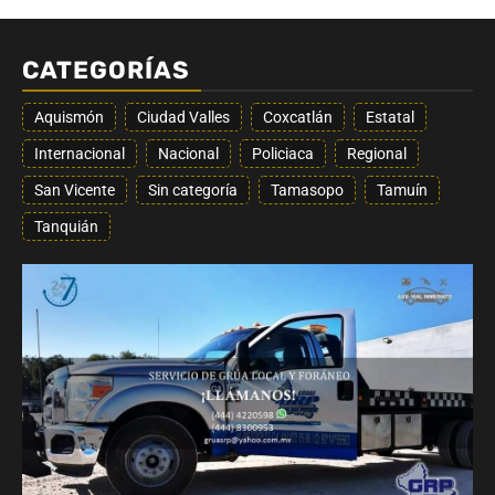
CATEGORÍAS
Aquismón
Ciudad Valles
Coxcatlán
Estatal
Internacional
Nacional
Policiaca
Regional
San Vicente
Sin categoría
Tamasopo
Tamuín
Tanquián