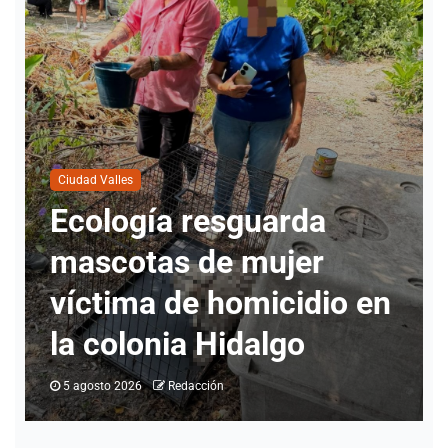
Ciudad Valles
Nueva directora del
INMUVI da inicio a
labores con atención a
ciudadanos y revisión de
programas
5 agosto 2026
Redacción