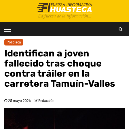
Saltar
al
contenido
Menú
principal
Policiaca
Identifican a joven
fallecido tras choque
contra tráiler en la
carretera Tamuín-Valles
25 mayo 2026
Redacción