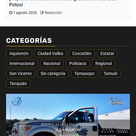
Potosí
1 agosto 2026
Redacción
CATEGORÍAS
Aquismón
Ciudad Valles
Coxcatlán
Estatal
Internacional
Nacional
Policiaca
Regional
San Vicente
Sin categoría
Tamasopo
Tamuín
Tanquián