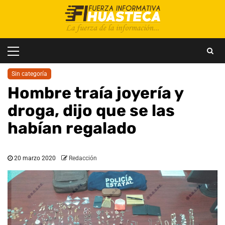
Saltar
al
contenido
Menú
principal
Sin categoría
Hombre traía joyería y
droga, dijo que se las
habían regalado
20 marzo 2020
Redacción