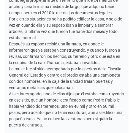
como legal propietaria de un terreno que mide 24 metros de
ancho y casi la misma medida de largo, que adquirió hace
tiempo, pero en el 2010 le dieron los documentos legales.
Por ciertas situaciones no ha podido edificar la casa, y solo de
vez en cuando ella y su esposo iban a limpiar y a sembrar
árboles, la última vez que fueron fue hace dos meses y todo
estaba normal.
Después su esposo recibió una llamada, en donde le
informaron que ya estaban construyendo, y cuando fueron a
revisar, confirmaron los hechos, su terreno y otro que está en
la esquina de la calle Rumania, estaban invadidos.
La mujer fue al sitio acompañada por los peritos de la Fiscalía
General del Estado y dentro del predio estaba una camioneta
con dos hombres, en la caja de la unidad traían puertas y
ventanas metálicas que colocarían.
Al ser interrogado, uno de ellos dijo que él estaba construyendo
en ese sitio, que un hombre identificado como Pedro Pablo le
había vendido dos terrenos, uno en 40 mil y otro en 60 mil
pesos, pero aceptó que no tenía escrituras, aun así edificó una
pequeña casa. Ya no colocó las ventanas pero sí quitó la
puerta de entrada.