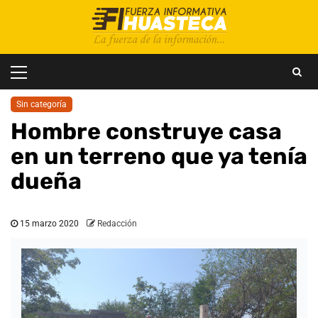
Saltar
al
contenido
Menú
principal
Sin categoría
Hombre construye casa
en un terreno que ya tenía
dueña
15 marzo 2020
Redacción