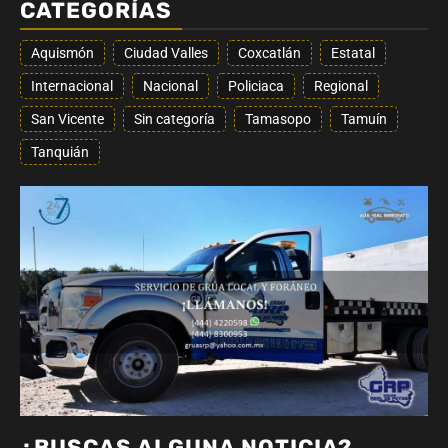
CATEGORÍAS
Aquismón
Ciudad Valles
Coxcatlán
Estatal
Internacional
Nacional
Policiaca
Regional
San Vicente
Sin categoría
Tamasopo
Tamuín
Tanquián
¿BUSCAS ALGUNA NOTICIA?