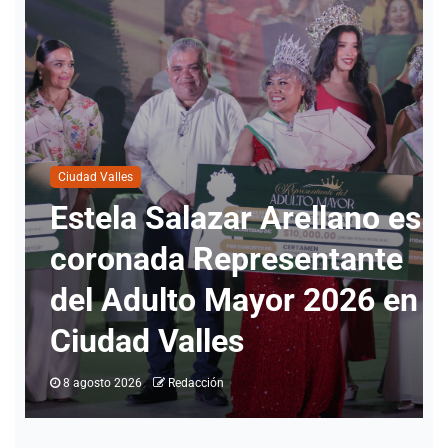
es
Policiaca
e
Ataque a balazos en
en
Tamuín deja un joven
muerto; tenía 20 años
8 agosto 2026
Redacción