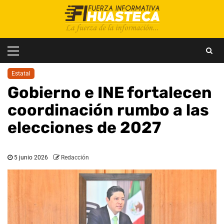
Saltar
al
contenido
Menú
principal
Estatal
Gobierno e INE fortalecen
coordinación rumbo a las
elecciones de 2027
5 junio 2026
Redacción