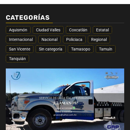
CATEGORÍAS
Aquismón
Ciudad Valles
Coxcatlán
Estatal
Internacional
Nacional
Policiaca
Regional
San Vicente
Sin categoría
Tamasopo
Tamuín
Tanquián