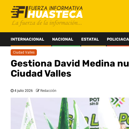
Saltar
al
contenido
INTERNACIONAL
NACIONAL
ESTATAL
POLICIACA
Ciudad Valles
Gestiona David Medina nu
Ciudad Valles
4 julio 2026
Redacción