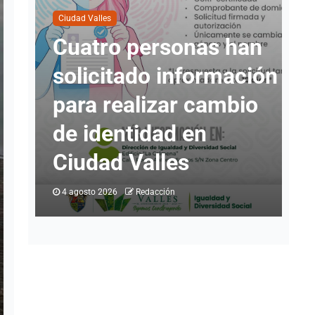
onas han
Ciudad Valles
nformación
Defensoría Social
r cambio
apoya a vallense y
 en
logra reposición de
s
bicimoto defectuos
3 agosto 2026
Redacción