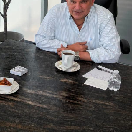
Ciudad Valles
directora del
Cuatro pers
 da inicio a
solicitado i
es con atención a
para realiza
danos y revisión
de identidad
ogramas
Ciudad Valle
26
Redacción
4 agosto 2026
Redacción