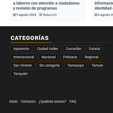
a labores con atención a ciudadanos
informaci
y revisión de programas
identidad 
5 agosto 2026
Redacción
4 agosto 
CATEGORÍAS
Aquismón
Ciudad Valles
Coxcatlán
Estatal
Internacional
Nacional
Policiaca
Regional
San Vicente
Sin categoría
Tamasopo
Tamuín
Tanquián
Inicio
Contacto
¿Quiénes somos?
FAQ