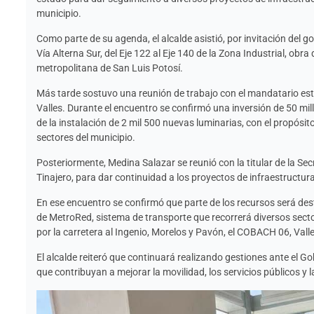
municipio.
Como parte de su agenda, el alcalde asistió, por invitación del 
Vía Alterna Sur, del Eje 122 al Eje 140 de la Zona Industrial, obra
metropolitana de San Luis Potosí.
Más tarde sostuvo una reunión de trabajo con el mandatario est
Valles. Durante el encuentro se confirmó una inversión de 50 mil
de la instalación de 2 mil 500 nuevas luminarias, con el propósit
sectores del municipio.
Posteriormente, Medina Salazar se reunió con la titular de la Se
Tinajero, para dar continuidad a los proyectos de infraestructu
En ese encuentro se confirmó que parte de los recursos será desti
de MetroRed, sistema de transporte que recorrerá diversos secto
por la carretera al Ingenio, Morelos y Pavón, el COBACH 06, Valle
El alcalde reiteró que continuará realizando gestiones ante el G
que contribuyan a mejorar la movilidad, los servicios públicos y la