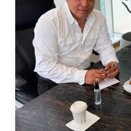
Ricardo Gallardo y
Ciudad Valles
Claudia Sheinbaum
Nueva 
consolidan proyecto
INMUVI
de atención médica
labor
gratuita en San Luis
ciuda
Potosí
de pr
1 agosto 2026
Redacción
5 agosto 20