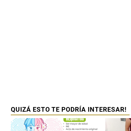
servicio de l
Biblioteca 
Ayuntamient
trayectoria 
Alejandrina
Lucero
31 julio 2026
Redacción
QUIZÁ ESTO TE PODRÍA INTERESAR!