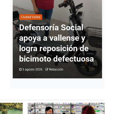
an
Ciudad Valles
Ci
ción
Defensoría Social
C
io
apoya a vallense y
8
logra reposición de
h
bicimoto defectuosa
j
3 agosto 2026
Redacción
1