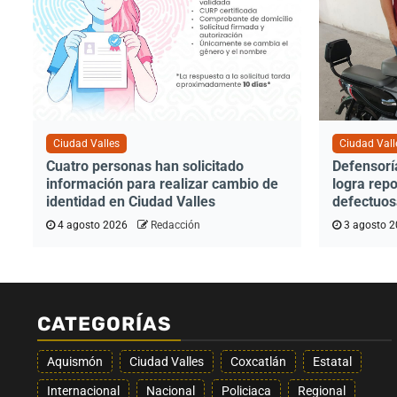
Ciudad Valles
Ciudad Vall
Cuatro personas han solicitado
Defensoría
información para realizar cambio de
logra repo
identidad en Ciudad Valles
defectuos
4 agosto 2026
Redacción
3 agosto 
CATEGORÍAS
Aquismón
Ciudad Valles
Coxcatlán
Estatal
Internacional
Nacional
Policiaca
Regional