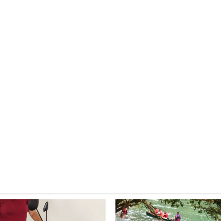
a
Ciudad Valles
ISSSTE-
Cuatro personas h
o y la
solicitado informa
de
para realizar camb
 Rodríguez
de identidad en
Ciudad Valles
4 agosto 2026
Redacción