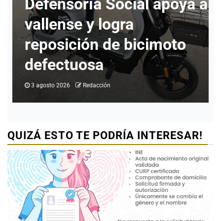
 a
Ciudad Valles
Ciudad Valles alcanza 80
% de ocupación hotelera
al cierre de julio
1 agosto 2026
Redacción
QUIZÁ ESTO TE PODRÍA INTERESAR!