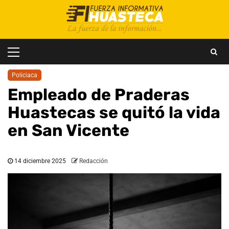
Saltar
al
contenido
Menú
principal
Policiaca
Empleado de Praderas
Huastecas se quitó la vida
en San Vicente
14 diciembre 2025
Redacción