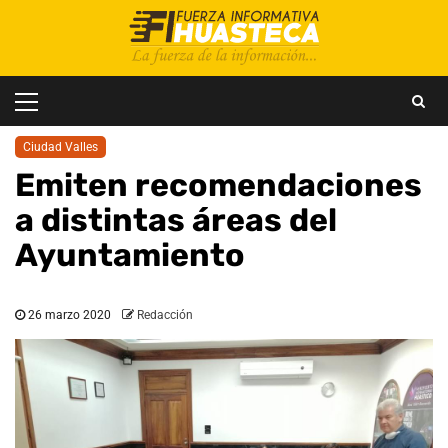
Saltar
al
contenido
Menú
principal
Ciudad Valles
Emiten recomendaciones
a distintas áreas del
Ayuntamiento
26 marzo 2020
Redacción