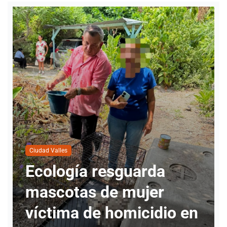
Ciudad Valles
Nueva directora
sguarda
INMUVI da inici
 mujer
labores con ate
omicidio en
ciudadanos y re