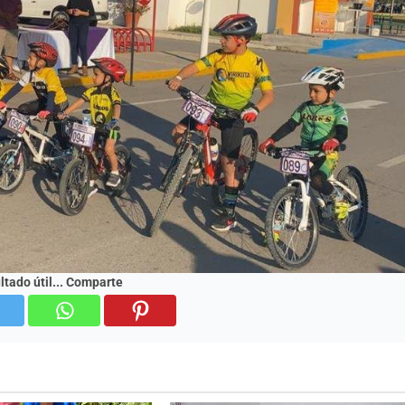
Ciudad Valles
Nueva directora de
sguarda
INMUVI da inicio a
 mujer
labores con atenci
omicidio
ciudadanos y revis
a Hidalgo
de programas
5 agosto 2026
Redacción
ultado útil... Comparte