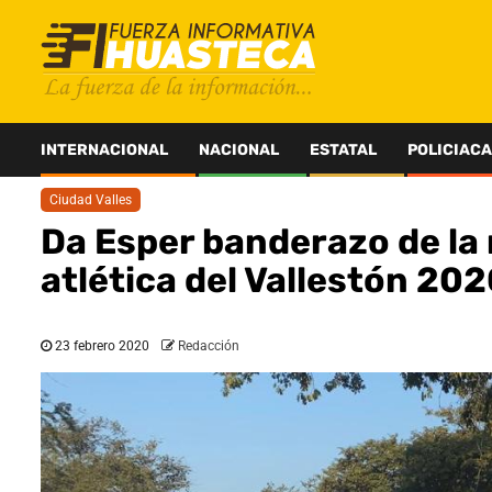
Saltar
al
contenido
INTERNACIONAL
NACIONAL
ESTATAL
POLICIACA
Ciudad Valles
Da Esper banderazo de la r
atlética del Vallestón 20
23 febrero 2020
Redacción