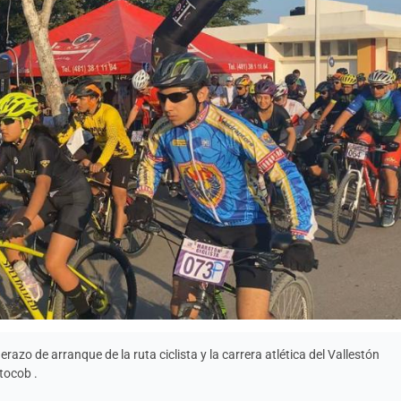
razo de arranque de la ruta ciclista y la carrera atlética del Vallestón
tocob .