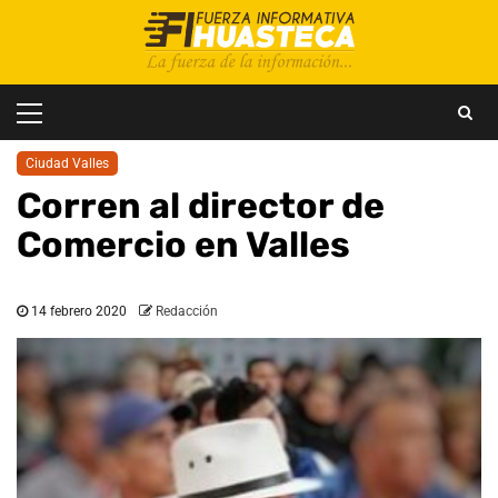
Saltar
al
contenido
Menú
principal
Ciudad Valles
Corren al director de
Comercio en Valles
14 febrero 2020
Redacción