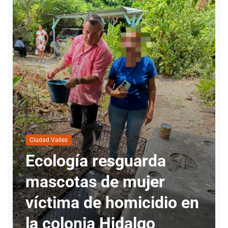
Ciudad Valles
Nueva directora del
INMUVI da inicio a
labores con atención a
ciudadanos y revisión de
programas