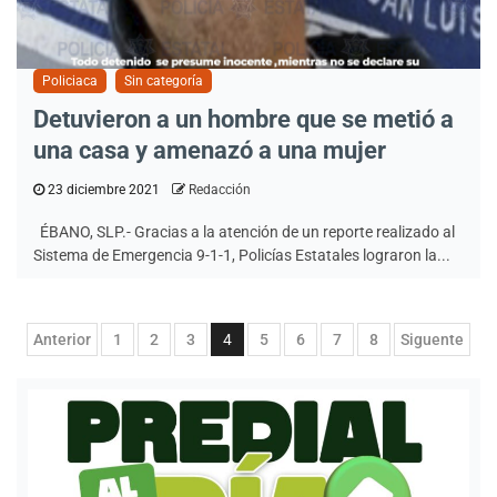
Policiaca
Sin categoría
Detuvieron a un hombre que se metió a
una casa y amenazó a una mujer
23 diciembre 2021
Redacción
ÉBANO, SLP.- Gracias a la atención de un reporte realizado al
Sistema de Emergencia 9-1-1, Policías Estatales lograron la...
Paginación
Anterior
1
2
3
4
5
6
7
8
Siguente
de
entradas