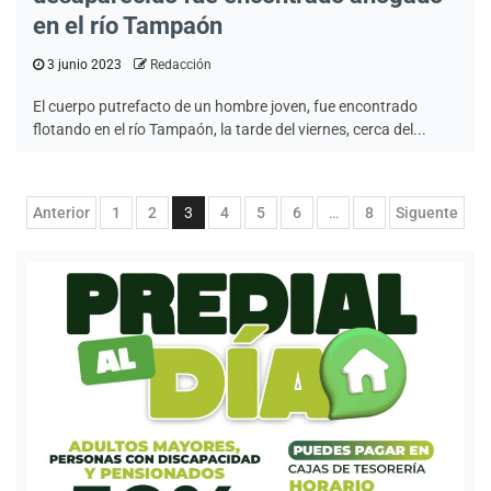
en el río Tampaón
3 junio 2023
Redacción
El cuerpo putrefacto de un hombre joven, fue encontrado
flotando en el río Tampaón, la tarde del viernes, cerca del...
Paginación
Anterior
1
2
3
4
5
6
…
8
Siguente
de
entradas