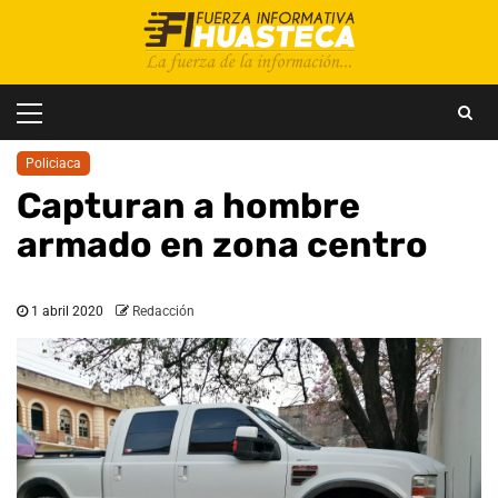
Saltar
al
contenido
Menú
principal
Policiaca
Capturan a hombre
armado en zona centro
1 abril 2020
Redacción