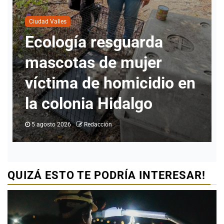
Ciudad Valles
Nueva directora del
a
INMUVI da inicio a
r
labores con atención 
io en
ciudadanos y revisión
programas
5 agosto 2026
Redacción
QUIZÁ ESTO TE PODRÍA INTERESAR!