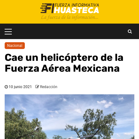
Saltar
al
contenido
Menú
principal
Nacional
Cae un helicóptero de la
Fuerza Aérea Mexicana
10 junio 2021
Redacción