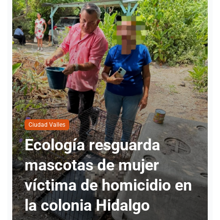
C
N
Ciudad Valles
Ecología resguarda
I
mascotas de mujer
l
víctima de homicidio en
c
la colonia Hidalgo