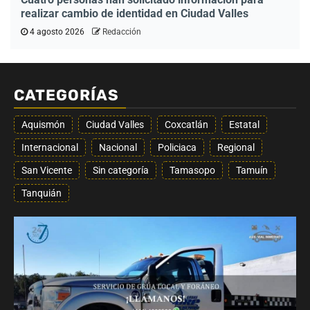
realizar cambio de identidad en Ciudad Valles
4 agosto 2026
Redacción
CATEGORÍAS
Aquismón
Ciudad Valles
Coxcatlán
Estatal
Internacional
Nacional
Policiaca
Regional
San Vicente
Sin categoría
Tamasopo
Tamuín
Tanquián