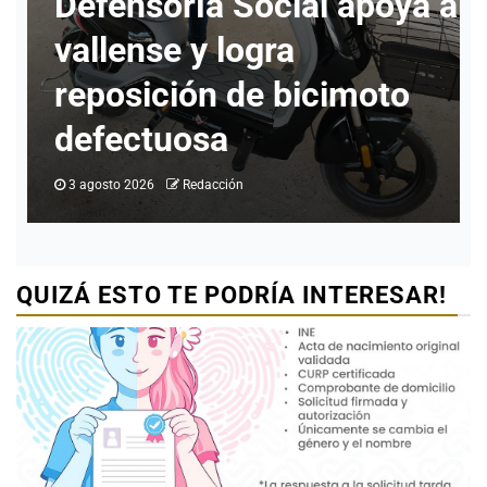
apoya a
Ciudad Valles
Ciudad Valles alcanza
moto
% de ocupación hotele
al cierre de julio
1 agosto 2026
Redacción
QUIZÁ ESTO TE PODRÍA INTERESAR!