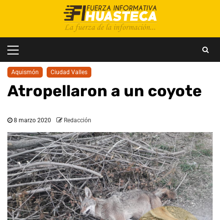
Saltar
al
contenido
Menú
principal
Aquismón
Ciudad Valles
Atropellaron a un coyote
8 marzo 2020
Redacción