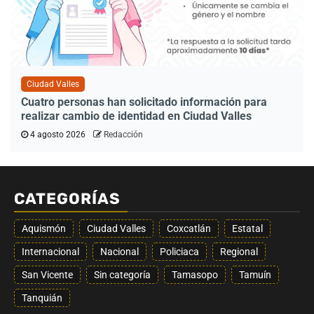
Ciudad Valles
Cuatro personas han solicitado información para
realizar cambio de identidad en Ciudad Valles
4 agosto 2026
Redacción
CATEGORÍAS
Aquismón
Ciudad Valles
Coxcatlán
Estatal
Internacional
Nacional
Policiaca
Regional
San Vicente
Sin categoría
Tamasopo
Tamuín
Tanquián