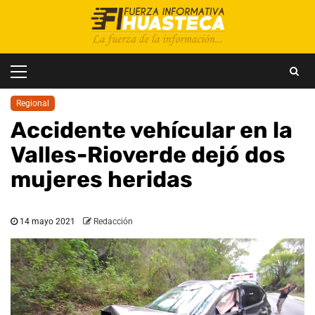
Saltar
al
contenido
Menú
principal
Regional
Accidente vehícular en la
Valles-Rioverde dejó dos
mujeres heridas
14 mayo 2021
Redacción