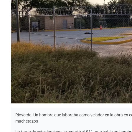
Rioverde. Un hombre que laboraba como velador en la obra en c
machetazos
La tarde de este domingo se reportó al 911, que había un hombre