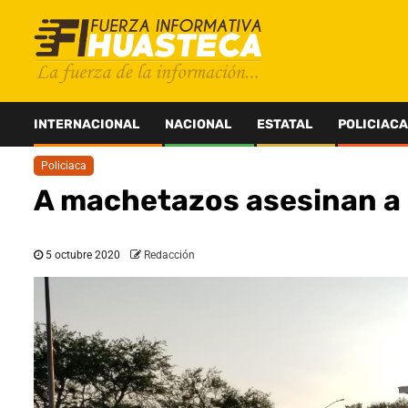
Saltar
al
contenido
INTERNACIONAL
NACIONAL
ESTATAL
POLICIACA
Policiaca
A machetazos asesinan a 
5 octubre 2020
Redacción