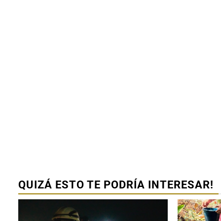
Ciudad Valles
Defensoría S
apoya a vall
logra reposi
bicimoto de
3 agosto 2026
Redacción
QUIZÁ ESTO TE PODRÍA INTERESAR!