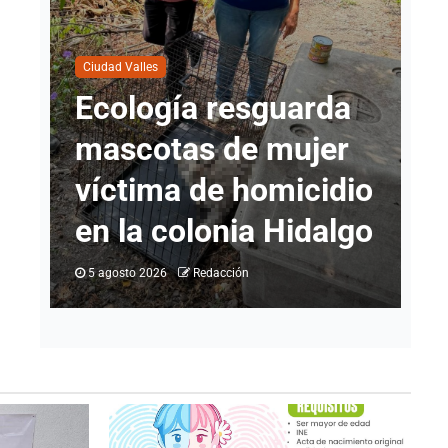
Ci
N
Ciudad Valles
Ecología resguarda
I
tan
mascotas de mujer
l
víctima de homicidio
c
en la colonia Hidalgo
d
5 agosto 2026
Redacción
5