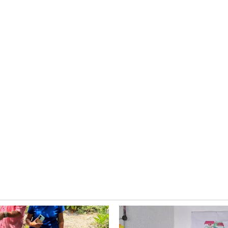
Ciudad Valles
ocial
Más colonias de
ense y
Ciudad Valles cuen
ción de
con calles mejor
fectuosa
iluminadas
5 agosto 2026
Redacción