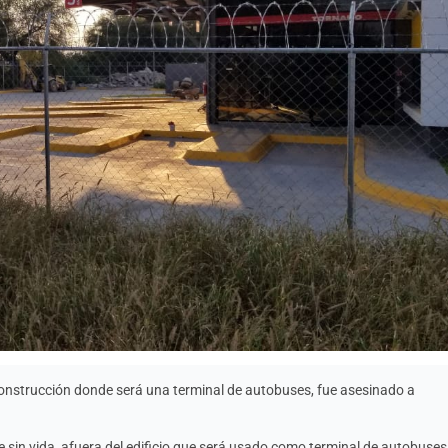
onstrucción donde será una terminal de autobuses, fue asesinado a
 sin vida, afuera del edificio que será usado como terminal de autobuses