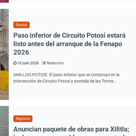
Ciudad Valles
Estatal
s de
Ecología resguarda
Paso inferior de Circuito Potosí estará
es cuentan
mascotas de mujer
listo antes del arranque de la Fenapo
2026
ejor
víctima de homicid
10 julio 2026
Redacción
en la colonia Hidal
SAN LUIS POTOSÍ. El paso inferior que se construye en la
intersección de Circuito Potosí y avenida de las Torres...
5 agosto 2026
Redacción
Regional
Anuncian paquete de obras para Xilitla;