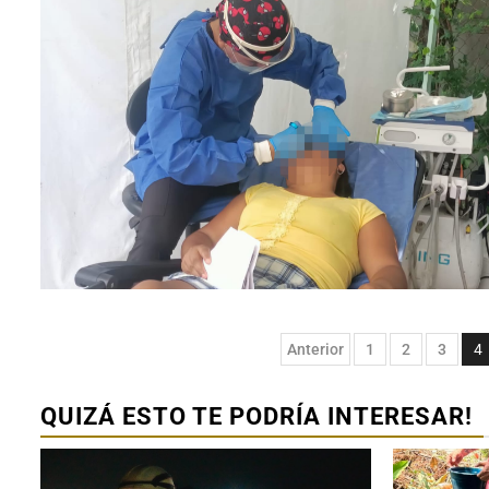
Paginación
Anterior
1
2
3
4
de
entradas
QUIZÁ ESTO TE PODRÍA INTERESAR!